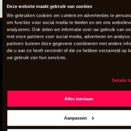
Deze website maakt gebruik van cookies
🎧 10 RGB KOPTELEFOONS 📡 2 ZENDERS
We gebruiken cookies om content en advertenties te persona
om functies voor social media te bieden en om ons websitev
analyseren. Ook delen we informatie over uw gebruik van on
met onze partners voor social media, adverteren en analyse
partners kunnen deze gegevens combineren met andere info
die u aan ze heeft verstrekt of die ze hebben verzameld op 
uw gebruik van hun services.
Details t
RGB Disco B.V.
Alles toestaan
Stratumseind 34
5611 ET Eindhoven
Aanpassen
Tel:
088-7423410