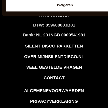
Weigeren
E-mail:
info@mijnsilentdisco.nl
KVK:
73632627
BTW:
859608803B01
Bank:
NL 23 INGB 0009541981
SILENT DISCO PAKKETTEN
OVER MIJNSILENTDISCO.NL
VEEL GESTELDE VRAGEN
CONTACT
ALGEMENEVOORWAARDEN
PRIVACYVERKLARING