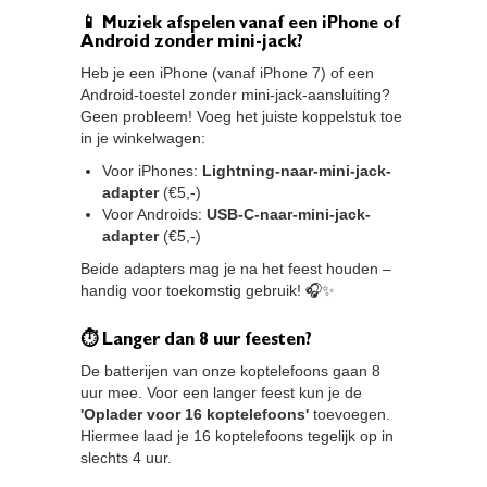
📱 Muziek afspelen vanaf een iPhone of
Android zonder mini-jack?
Heb je een iPhone (vanaf iPhone 7) of een
Android-toestel zonder mini-jack-aansluiting?
Geen probleem! Voeg het juiste koppelstuk toe
in je winkelwagen:
Voor iPhones:
Lightning-naar-mini-jack-
adapter
(€5,-)
Voor Androids:
USB-C-naar-mini-jack-
adapter
(€5,-)
Beide adapters mag je na het feest houden –
handig voor toekomstig gebruik! 🎧✨
⏱ Langer dan 8 uur feesten?
De batterijen van onze koptelefoons gaan 8
uur mee. Voor een langer feest kun je de
'Oplader voor 16 koptelefoons'
toevoegen.
Hiermee laad je 16 koptelefoons tegelijk op in
slechts 4 uur.