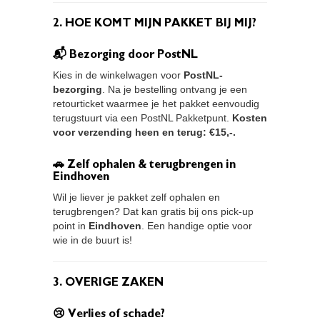
2. HOE KOMT MIJN PAKKET BIJ MIJ?
📬 Bezorging door PostNL
Kies in de winkelwagen voor
PostNL-
bezorging
. Na je bestelling ontvang je een
retourticket waarmee je het pakket eenvoudig
terugstuurt via een PostNL Pakketpunt.
Kosten
voor verzending heen en terug: €15,-.
🚗 Zelf ophalen & terugbrengen in
Eindhoven
Wil je liever je pakket zelf ophalen en
terugbrengen? Dat kan gratis bij ons pick-up
point in
Eindhoven
. Een handige optie voor
wie in de buurt is!
3. OVERIGE ZAKEN
😢 Verlies of schade?