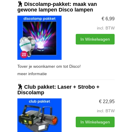
🕺 Discolamp-pakket: maak van
gewone lampen Disco lampen
€
6,99
incl. BTW
In Winkelwagen
Tover je woonkamer om tot Disco!
meer informatie
🕺 Club pakket: Laser + Strobo +
Discolamp
€
22,95
incl. BTW
In Winkelwagen