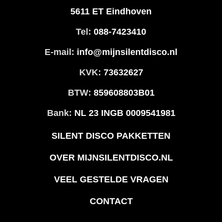
5611 ET Eindhoven
Tel:
088-7423410
E-mail:
info@mijnsilentdisco.nl
KVK:
73632627
BTW:
859608803B01
Bank:
NL 23 INGB 0009541981
SILENT DISCO PAKKETTEN
OVER MIJNSILENTDISCO.NL
VEEL GESTELDE VRAGEN
CONTACT