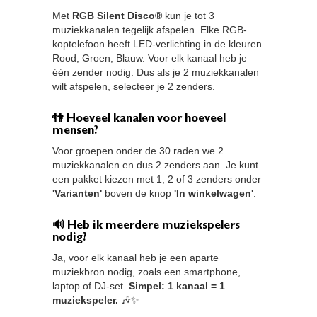
Met
RGB Silent Disco®
kun je tot 3
muziekkanalen tegelijk afspelen. Elke RGB-
koptelefoon heeft LED-verlichting in de kleuren
Rood, Groen, Blauw. Voor elk kanaal heb je
één zender nodig. Dus als je 2 muziekkanalen
wilt afspelen, selecteer je 2 zenders.
👫 Hoeveel kanalen voor hoeveel
mensen?
Voor groepen onder de 30 raden we 2
muziekkanalen en dus 2 zenders aan. Je kunt
een pakket kiezen met 1, 2 of 3 zenders onder
'Varianten'
boven de knop
'In winkelwagen'
.
🔊 Heb ik meerdere muziekspelers
nodig?
Ja, voor elk kanaal heb je een aparte
muziekbron nodig, zoals een smartphone,
laptop of DJ-set.
Simpel: 1 kanaal = 1
muziekspeler.
🎶✨