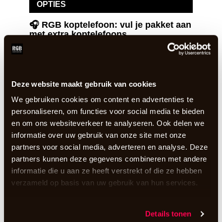
OPTIES
🎧 RGB koptelefoon: vul je pakket aan
met extra koptelefoons
3 dagen
€
2,21
incl. BTW
In winkelwagen te
Deze website maakt gebruik van cookies
selecteren
We gebruiken cookies om content en advertenties te
personaliseren, om functies voor social media te bieden
en om ons websiteverkeer te analyseren. Ook delen we
De beroemde RGB-koptelefoon! Naar eigen wens
informatie over uw gebruik van onze site met onze
aan te vullen in je winkelwagentje.
partners voor social media, adverteren en analyse. Deze
meer informatie
partners kunnen deze gegevens combineren met andere
informatie die u aan ze heeft verstrekt of die ze hebben
📡 RGB zender: vul je pakket aan met
verzameld op basis van uw gebruik van hun services.
extra zenders
3 dagen
€
11,24
Details tonen
incl. BTW