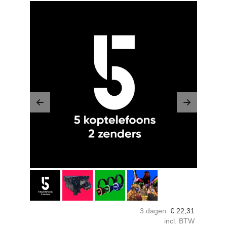
Previous
Next
3 dagen
€
22,31
incl. BTW