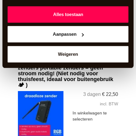
In winkelwagen te
selecteren
Alles toestaan
Aanpassen
Een extra RGB zender om van drie kanalen te
kunnen genieten.
meer informatie
Weigeren
📡 Portable upgrade: maak van je
zenders portable zenders = geen
stroom nodig! (Niet nodig voor
thuisfeest, ideaal voor buitengebruik
🏕️ )
3 dagen
€
22,50
incl. BTW
In winkelwagen te
selecteren