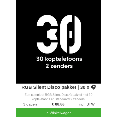
RGB Silent Disco pakket | 30 x 🎧
Een compleet RGB Silent Disco© pakket met 30
koptelefoons en standaard 2 zenders.
3 dagen
€
88,86
incl. BTW
In Winkelwagen