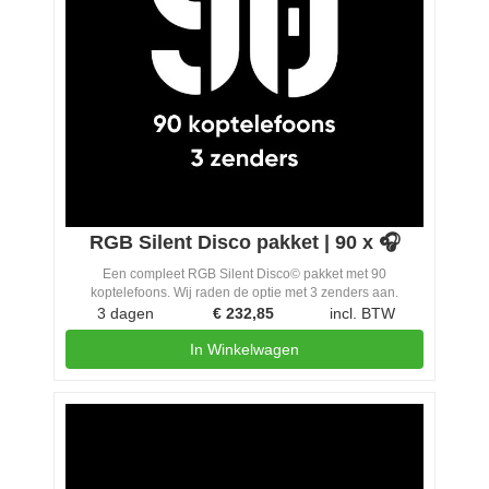
RGB Silent Disco pakket | 90 x 🎧
Een compleet RGB Silent Disco© pakket met 90
koptelefoons. Wij raden de optie met 3 zenders aan.
3 dagen
€
232,85
incl. BTW
In Winkelwagen