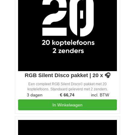
RGB Silent Disco pakket | 20 x 🎧
Een compleet RGB Silent Disco© pakket met 20
koptelefoons. Standaard geleverd met 2 zenders.
3 dagen
€
66,74
incl. BTW
In Winkelwagen