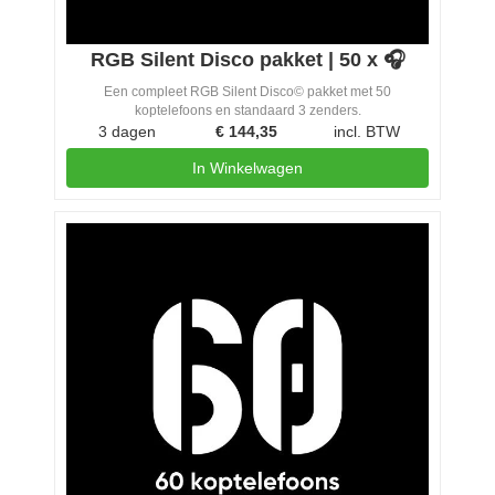
RGB Silent Disco pakket | 50 x 🎧
Een compleet RGB Silent Disco© pakket met 50
koptelefoons en standaard 3 zenders.
3 dagen
€
144,35
incl. BTW
In Winkelwagen