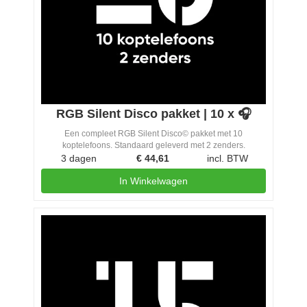
RGB Silent Disco pakket | 10 x 🎧
Een compleet RGB Silent Disco© pakket met 10
koptelefoons. Standaard geleverd met 2 zenders.
3 dagen
€
44,61
incl. BTW
In Winkelwagen