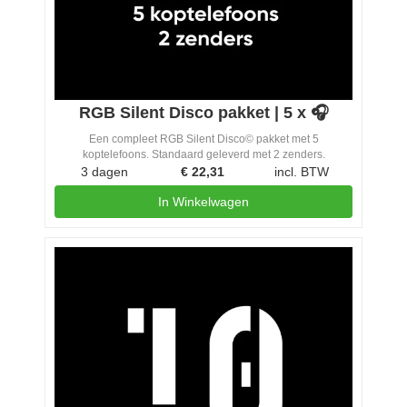
RGB Silent Disco pakket | 5 x 🎧
Een compleet RGB Silent Disco© pakket met 5
koptelefoons. Standaard geleverd met 2 zenders.
3 dagen
€
22,31
incl. BTW
In Winkelwagen