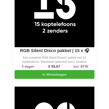
RGB Silent Disco pakket | 15 x 🎧
Een compleet RGB Silent Disco© pakket met 15
koptelefoons. Standaard geleverd met 2 zenders.
3 dagen
€
55,67
incl. BTW
In Winkelwagen