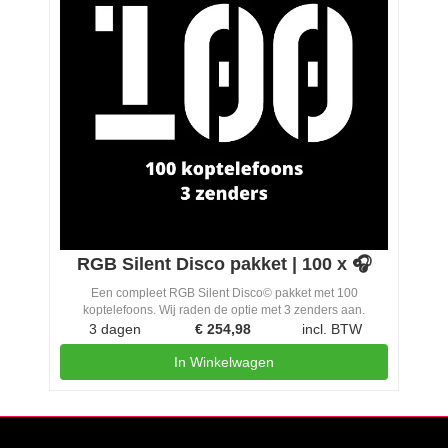
RGB Silent Disco pakket | 100 x 🎧
Een compleet RGB Silent Disco© pakket met 100
koptelefoons. Wij raden de optie met 3 zenders aan.
3 dagen
€
254,98
incl. BTW
In Winkelwagen