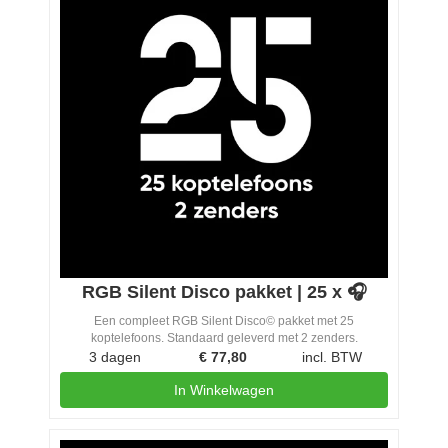
RGB Silent Disco pakket | 25 x 🎧
Een compleet RGB Silent Disco© pakket met 25
koptelefoons. Standaard geleverd met 2 zenders.
3 dagen
€
77,80
incl. BTW
In Winkelwagen