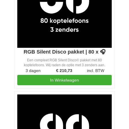
RGB Silent Disco pakket | 80 x 🎧
Een compleet RGB Silent Disco© pakket met 80
koptelefoons. Wij raden de optie met 3 zenders aan.
3 dagen
€
210,73
incl. BTW
In Winkelwagen