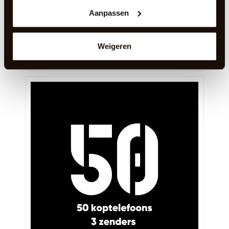
RGB Silent Disco pakket | 45 x 🎧
Aanpassen
Een compleet RGB Silent Disco© pakket met 45
koptelefoons en standaard 2 zenders.
3 dagen
€
122,05
incl. BTW
Weigeren
In Winkelwagen