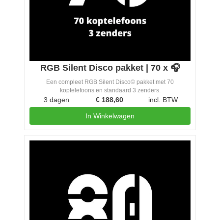
RGB Silent Disco pakket | 70 x 🎧
Een compleet RGB Silent Disco© pakket met 70
koptelefoons en standaard 3 zenders.
3 dagen
€
188,60
incl. BTW
In Winkelwagen