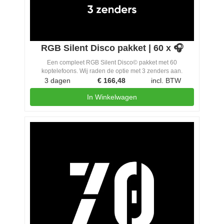
RGB Silent Disco pakket | 60 x 🎧
Een compleet RGB Silent Disco© pakket met 60
koptelefoons. Wij raden de optie met 3 zenders aan.
3 dagen
€
166,48
incl. BTW
In Winkelwagen