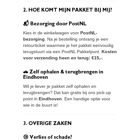
2. HOE KOMT MIJN PAKKET BIJ MIJ?
📬 Bezorging door PostNL
Kies in de winkelwagen voor
PostNL-
bezorging
. Na je bestelling ontvang je een
retourticket waarmee je het pakket eenvoudig
terugstuurt via een PostNL Pakketpunt.
Kosten
voor verzending heen en terug: €15,-.
🚗 Zelf ophalen & terugbrengen in
Eindhoven
Wil je liever je pakket zelf ophalen en
terugbrengen? Dat kan gratis bij ons pick-up
point in
Eindhoven
. Een handige optie voor
wie in de buurt is!
3. OVERIGE ZAKEN
😢 Verlies of schade?