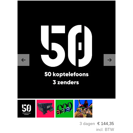
Previous
Next
3 dagen
€
144,35
incl. BTW