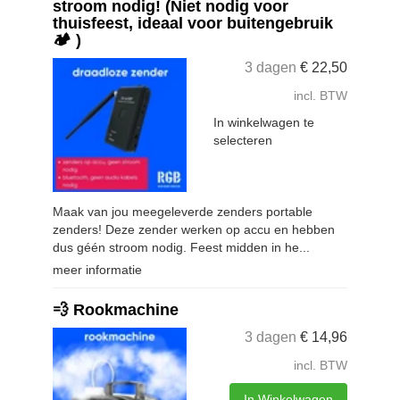
stroom nodig! (Niet nodig voor
thuisfeest, ideaal voor buitengebruik
🏕️ )
3 dagen
€
22,50
incl. BTW
In winkelwagen te
selecteren
Maak van jou meegeleverde zenders portable
zenders! Deze zender werken op accu en hebben
dus géén stroom nodig. Feest midden in he...
meer informatie
💨 Rookmachine
3 dagen
€
14,96
incl. BTW
In Winkelwagen