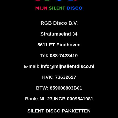
RGB Disco B.V.
Stratumseind 34
5611 ET Eindhoven
Tel:
088-7423410
E-mail:
info@mijnsilentdisco.nl
KVK:
73632627
BTW:
859608803B01
Bank:
NL 23 INGB 0009541981
SILENT DISCO PAKKETTEN