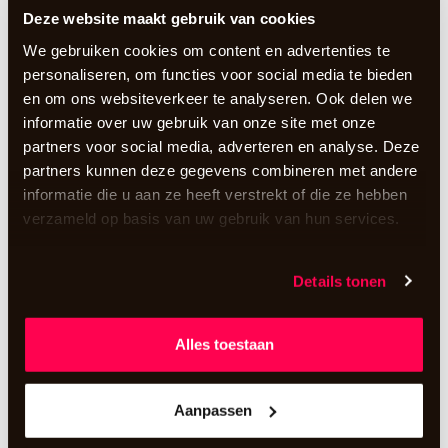
OPTIES
Deze website maakt gebruik van cookies
🎧 RGB koptelefoon: vul je pakket aan
We gebruiken cookies om content en advertenties te
met extra koptelefoons
personaliseren, om functies voor social media te bieden
en om ons websiteverkeer te analyseren. Ook delen we
3 dagen
€
2,21
informatie over uw gebruik van onze site met onze
incl. BTW
partners voor social media, adverteren en analyse. Deze
In winkelwagen te
partners kunnen deze gegevens combineren met andere
selecteren
informatie die u aan ze heeft verstrekt of die ze hebben
verzameld op basis van uw gebruik van hun services.
De beroemde RGB-koptelefoon! Naar eigen wens
Details tonen
aan te vullen in je winkelwagentje.
meer informatie
Alles toestaan
Lightning naar mini-jack hub | 🛒 koop
product (iPhone 7 t/m iPhone 14)
€
5,00
Aanpassen
incl. BTW