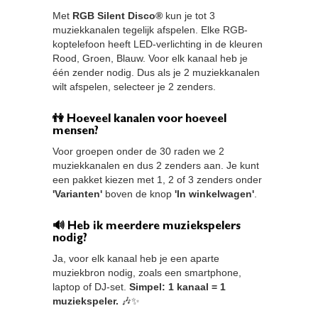
Met
RGB Silent Disco®
kun je tot 3
muziekkanalen tegelijk afspelen. Elke RGB-
koptelefoon heeft LED-verlichting in de kleuren
Rood, Groen, Blauw. Voor elk kanaal heb je
één zender nodig. Dus als je 2 muziekkanalen
wilt afspelen, selecteer je 2 zenders.
👫 Hoeveel kanalen voor hoeveel
mensen?
Voor groepen onder de 30 raden we 2
muziekkanalen en dus 2 zenders aan. Je kunt
een pakket kiezen met 1, 2 of 3 zenders onder
'Varianten'
boven de knop
'In winkelwagen'
.
🔊 Heb ik meerdere muziekspelers
nodig?
Ja, voor elk kanaal heb je een aparte
muziekbron nodig, zoals een smartphone,
laptop of DJ-set.
Simpel: 1 kanaal = 1
muziekspeler.
🎶✨