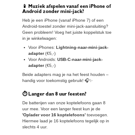
📱 Muziek afspelen vanaf een iPhone of
Android zonder mini-jack?
Heb je een iPhone (vanaf iPhone 7) of een
Android-toestel zonder mini-jack-aansluiting?
Geen probleem! Voeg het juiste koppelstuk toe
in je winkelwagen:
Voor iPhones:
Lightning-naar-mini-jack-
adapter
(€5,-)
Voor Androids:
USB-C-naar-mini-jack-
adapter
(€5,-)
Beide adapters mag je na het feest houden –
handig voor toekomstig gebruik! 🎧✨
⏱ Langer dan 8 uur feesten?
De batterijen van onze koptelefoons gaan 8
uur mee. Voor een langer feest kun je de
'Oplader voor 16 koptelefoons'
toevoegen.
Hiermee laad je 16 koptelefoons tegelijk op in
slechts 4 uur.