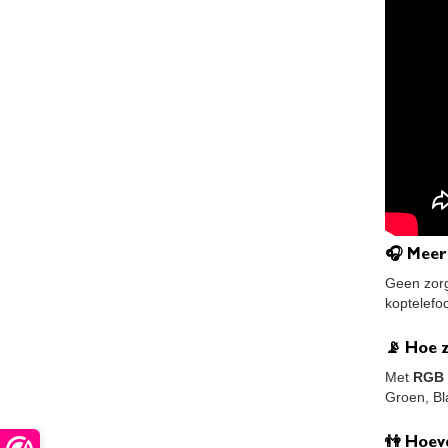
🎧 Meer
Geen zorg
koptelefo
📡 Hoe z
Met
RGB 
Groen, Bl
👫 Hoev