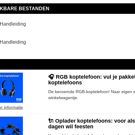
IKBARE BESTANDEN
Handleiding
Handleiding
🎧 RGB koptelefoon: vul je pakke
koptelefoons
De beroemde RGB-koptelefoon! Naar eigen we
winkelwagentje.
r informatie
🔌 Oplader koptelefoons: voor al
dagen wil feesten