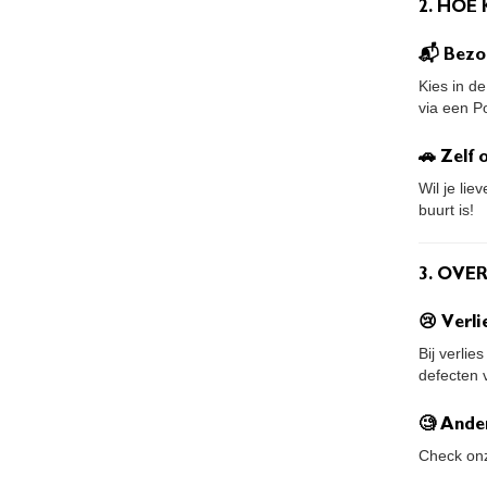
2. HOE 
📬 Bezo
Kies in d
via een P
🚗 Zelf
Wil je lie
buurt is!
3. OVE
😢 Verli
Bij verli
defecten v
🧐 Ande
Check o