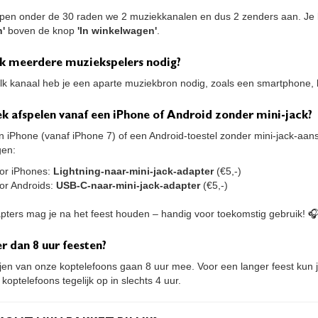
pen onder de 30 raden we 2 muziekkanalen en dus 2 zenders aan. Je k
n'
boven de knop
'In winkelwagen'
.
ik meerdere muziekspelers nodig?
elk kanaal heb je een aparte muziekbron nodig, zoals een smartphone, 
k afspelen vanaf een iPhone of Android zonder mini-jack?
n iPhone (vanaf iPhone 7) of een Android-toestel zonder mini-jack-aans
gen:
or iPhones:
Lightning-naar-mini-jack-adapter
(€5,-)
or Androids:
USB-C-naar-mini-jack-adapter
(€5,-)
pters mag je na het feest houden – handig voor toekomstig gebruik! 
r dan 8 uur feesten?
ijen van onze koptelefoons gaan 8 uur mee. Voor een langer feest kun 
 koptelefoons tegelijk op in slechts 4 uur.