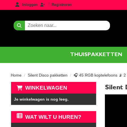
login
registreren
Inloggen
Registreren
Zoeken
THUISPAKKETTEN
Home
Silent Disco pakketten
🎧 45 RGB koptelefoons 📡 2
Silent
WINKELWAGEN
Je winkelwagen is nog leeg.
WAT WILT U HUREN?