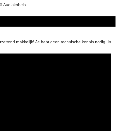
⛓ Audiokabels
tzettend makkelijk! Je hebt geen technische kennis nodig. In