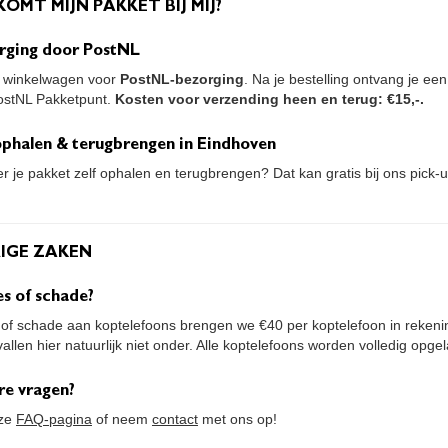
KOMT MIJN PAKKET BIJ MIJ?
rging door PostNL
e winkelwagen voor
PostNL-bezorging
. Na je bestelling ontvang je ee
ostNL Pakketpunt.
Kosten voor verzending heen en terug: €15,-.
 ophalen & terugbrengen in Eindhoven
ver je pakket zelf ophalen en terugbrengen? Dat kan gratis bij ons pick-
RIGE ZAKEN
es of schade?
es of schade aan koptelefoons brengen we €40 per koptelefoon in reken
allen hier natuurlijk niet onder. Alle koptelefoons worden volledig opg
re vragen?
nze
FAQ-pagina
of neem
contact
met ons op!