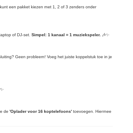
unt een pakket kiezen met 1, 2 of 3 zenders onder
laptop of DJ-set.
Simpel: 1 kanaal = 1 muziekspeler.
🎶✨
luiting? Geen probleem! Voeg het juiste koppelstuk toe in je
✨
je de
'Oplader voor 16 koptelefoons'
toevoegen. Hiermee