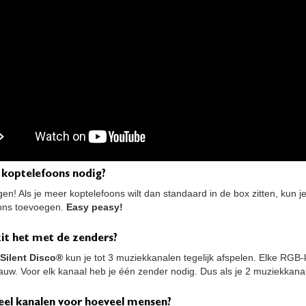
 koptelefoons nodig?
en! Als je meer koptelefoons wilt dan standaard in de box zitten, kun j
ons toevoegen.
Easy peasy!
it het met de zenders?
Silent Disco®
kun je tot 3 muziekkanalen tegelijk afspelen. Elke RGB-
auw. Voor elk kanaal heb je één zender nodig. Dus als je 2 muziekkanale
eel kanalen voor hoeveel mensen?