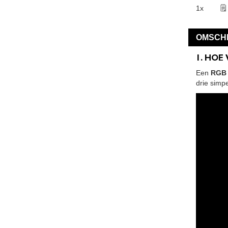
1x
🗒
OMSCHR
1. HOE
Een
RGB 
drie simp