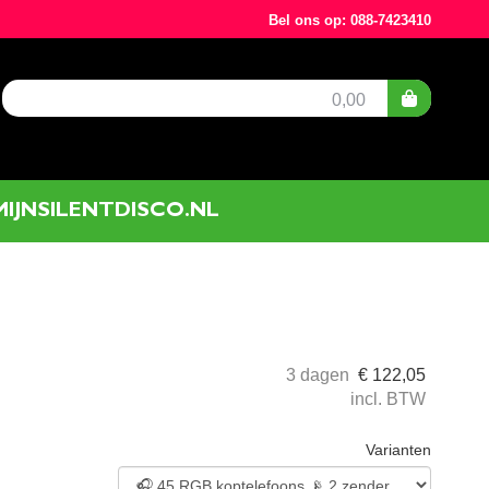
Bel ons op: 088-7423410
0,00
MIJNSILENTDISCO.NL
3 dagen
€
122,05
incl. BTW
Varianten