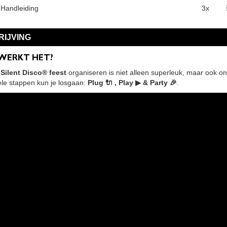
 Handleiding
3x
IJVING
 WERKT HET?
Silent Disco® feest
organiseren is niet alleen superleuk, maar ook on
ele stappen kun je losgaan:
Plug 🔌 , Play ▶ & Party 🎉
.