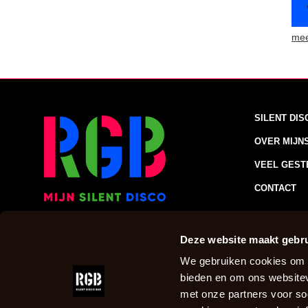
mee
SILENT DI
OVER MIJN
VEEL GEST
CONTACT
RGB Disco B.V.
Stratumseind 34
Deze website maakt gebru
5611 ET Eindhoven
We gebruiken cookies om c
Tel:
088-7423410
bieden en om ons websitev
E-mail:
info@mijnsilentdisco.nl
KVK:
73632627
met onze partners voor so
BTW:
859608803B01