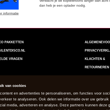
Verwacht je de koptelefoons langer dan acht 
dan heb je een oplader nodig.
r informatie
SCO PAKKETTEN
ALGEMENEVOO
SILENTDISCO.NL
PRIVACYVERKL
ELDE VRAGEN
KLACHTEN &
RETOURNEREN
ik van cookies
ontent en advertenties te personaliseren, om functies voor soci
erkeer te analyseren. Ook delen we informatie over uw gebruik 
cial media, adverteren en analyse. Deze partners kunnen deze