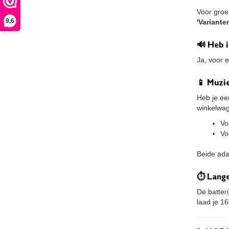
Voor groe
9,6
'Variante
🔊 Heb 
Ja, voor 
📱 Muzie
Heb je ee
winkelwa
Vo
Vo
Beide ada
⏱ Lange
De batter
laad je 16