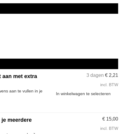
3 dagen
€
2,21
t aan met extra
incl. BTW
ns aan te vullen in je
In winkelwagen te selecteren
€
15,00
s je meerdere
incl. BTW