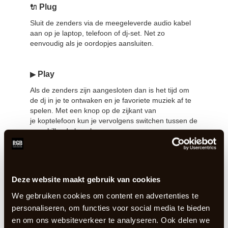
Plug
🔌
Sluit de zenders via de meegeleverde audio kabel
aan op je laptop, telefoon of dj-set. Net zo
eenvoudig als je oordopjes aansluiten.
Play
▶
Als de zenders zijn aangesloten dan is het tijd om
de dj in je te ontwaken en je favoriete muziek af te
spelen. Met een knop op de zijkant van
je koptelefoon kun je vervolgens switchen tussen de
verschillende kanalen.
Party
🎉
Let the good times roll! Door de kleuren op de RGB-
Deze website maakt gebruik van cookies
koptelefoons, Rood Groen Blauw, zie je welke
We gebruiken cookies om content en advertenties te
kanalen je vrienden luisteren! Dat verklaart waarom
personaliseren, om functies voor social media te bieden
ze zo uitbundig staan mee te zingen of uit de maat
van jouw muziek-kanaal staan te dansen.
en om ons websiteverkeer te analyseren. Ook delen we