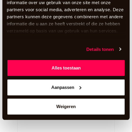
informatie over uw gebruik van onze site met onze
partners voor social media, adverteren en analyse. Deze
Vragen?
🙋‍♂️
partners kunnen deze gegevens combineren met andere
Het team van RGB Disco zit voor je klaar om jouw
informatie die u aan ze heeft verstrekt of die ze hebben
te helpen bij jouw eigen Silent Disco feest!
verzameld op basis van uw gebruik van hun services.
📱
Whatsapp
:
06-17071713
Details tonen
📞
Bel:
088-742340
Alles toestaan
Aanpassen
Weigeren