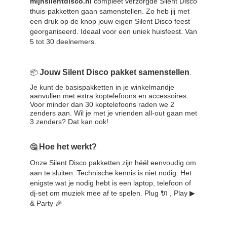
mijnsilentdisco.nl
compleet verzorgde Silent Disco
thuis-pakketten gaan samenstellen. Zo heb jij met
een druk op de knop jouw eigen Silent Disco feest
georganiseerd. Ideaal voor een uniek huisfeest. Van
5 tot 30 deelnemers.
Jouw Silent Disco pakket samenstellen
📦
.
Je kunt de basispakketten in je winkelmandje
aanvullen met extra koptelefoons en accessoires.
Voor minder dan 30 koptelefoons raden we 2
zenders aan. Wil je met je vrienden all-out gaan met
3 zenders? Dat kan ook!
Hoe het werkt?
🤔
Onze Silent Disco pakketten zijn héél eenvoudig om
aan te sluiten. Technische kennis is niet nodig. Het
enigste wat je nodig hebt is een laptop, telefoon of
dj-set om muziek mee af te spelen. Plug 🔌 , Play ▶
& Party 🎉