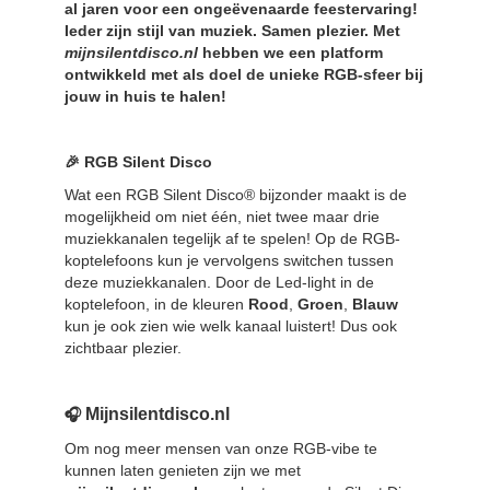
al jaren
voor een ongeëvenaarde feeste
rvaring!
Ieder zijn stijl van muziek. Samen plezier. Met
mijnsilentdisco.nl
hebben we een platform
ontwikkeld met als doel de unieke RGB-sfeer bij
jouw in huis te halen!
🎉 RGB Silent Disco
Wat een RGB Silent Disco® bijzonder maakt is de
mogelijkheid om niet één, niet twee maar drie
muziekkanalen tegelijk af te spelen! Op de RGB-
koptelefoons kun je vervolgens switchen tussen
deze muziekkanalen. Door de Led-light in de
koptelefoon, in de kleuren
Rood
,
Groen
,
Blauw
kun je ook zien wie welk kanaal luistert! Dus ook
zichtbaar plezier.
Mijnsilentdisco
.nl
🎧
Om nog meer mensen van onze RGB-vibe te
kunnen laten genieten zijn we met