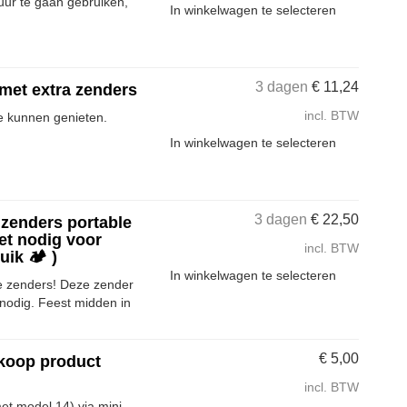
uur te gaan gebruiken,
In winkelwagen te selecteren
3 dagen
€
11,24
 met extra zenders
incl. BTW
e kunnen genieten.
In winkelwagen te selecteren
3 dagen
€
22,50
 zenders portable
et nodig voor
incl. BTW
ik 🏕️ )
In winkelwagen te selecteren
e zenders! Deze zender
odig. Feest midden in
€
5,00
 koop product
incl. BTW
et model 14) via mini-