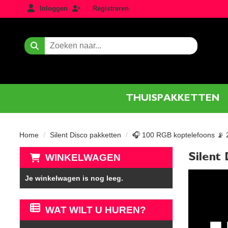
login
registreren
Inloggen
Registreren
Zoeken
THUISPAKKETTEN
Home
Silent Disco pakketten
🎧 100 RGB koptelefoons 📡 
Silent
WINKELWAGEN
Je winkelwagen is nog leeg.
WAT WILT U HUREN?