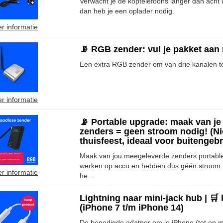
Verwacht je de koptelefoons langer dan acht 
dan heb je een oplader nodig.
r informatie
📡 RGB zender: vul je pakket aan
Een extra RGB zender om van drie kanalen t
r informatie
📡 Portable upgrade: maak van je
zenders = geen stroom nodig! (Ni
thuisfeest, ideaal voor buitengebru
Maak van jou meegeleverde zenders portabl
werken op accu en hebben dus géén stroom n
r informatie
he...
Lightning naar mini-jack hub | 🛒
(iPhone 7 t/m iPhone 14)
De benodigde adatper om je iPhone (tot en m