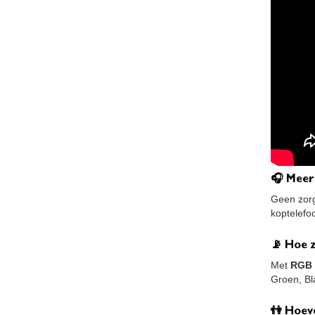
🎧 Meer
Geen zorg
koptelefo
📡 Hoe z
Met
RGB 
Groen, Bl
👫 Hoev