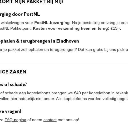
KOMT MIJN PAKKET BIJ MIJ?
rging door PostNL
e winkelwagen voor
PostNL-bezorging
. Na je bestelling ontvang je ee
ostNL Pakketpunt.
Kosten voor verzending heen en terug: €15,-.
 ophalen & terugbrengen in Eindhoven
ver je pakket zelf ophalen en terugbrengen? Dat kan gratis bij ons pick-
RIGE ZAKEN
es of schade?
es of schade aan koptelefoons brengen we €40 per koptelefoon in reken
allen hier natuurlijk niet onder. Alle koptelefoons worden volledig opg
re vragen?
nze
FAQ-pagina
of neem
contact
met ons op!