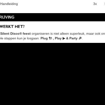
 Handleiding
3x
IJVING
 WERKT HET?
Silent Disco® feest
organiseren is niet alleen superleuk, maar ook on
ele stappen kun je losgaan:
Plug 🔌 , Play ▶ & Party 🎉
.