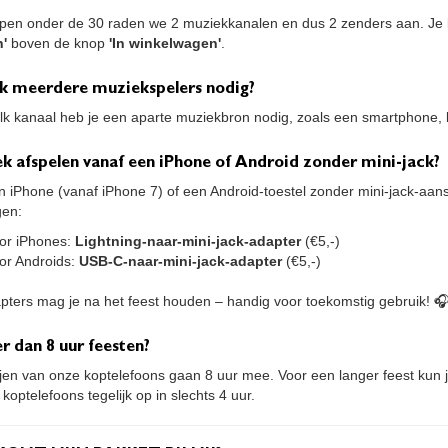
pen onder de 30 raden we 2 muziekkanalen en dus 2 zenders aan. Je k
n'
boven de knop
'In winkelwagen'
.
ik meerdere muziekspelers nodig?
elk kanaal heb je een aparte muziekbron nodig, zoals een smartphone, 
k afspelen vanaf een iPhone of Android zonder mini-jack?
n iPhone (vanaf iPhone 7) of een Android-toestel zonder mini-jack-aans
gen:
or iPhones:
Lightning-naar-mini-jack-adapter
(€5,-)
or Androids:
USB-C-naar-mini-jack-adapter
(€5,-)
pters mag je na het feest houden – handig voor toekomstig gebruik! 
r dan 8 uur feesten?
ijen van onze koptelefoons gaan 8 uur mee. Voor een langer feest kun 
 koptelefoons tegelijk op in slechts 4 uur.