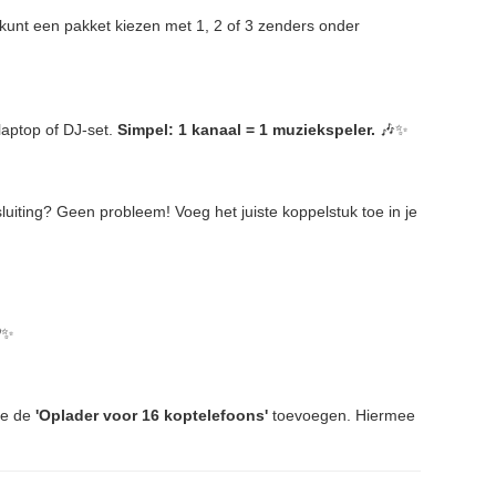
unt een pakket kiezen met 1, 2 of 3 zenders onder
laptop of DJ-set.
Simpel: 1 kanaal = 1 muziekspeler.
🎶✨
luiting? Geen probleem! Voeg het juiste koppelstuk toe in je
✨
je de
'Oplader voor 16 koptelefoons'
toevoegen. Hiermee