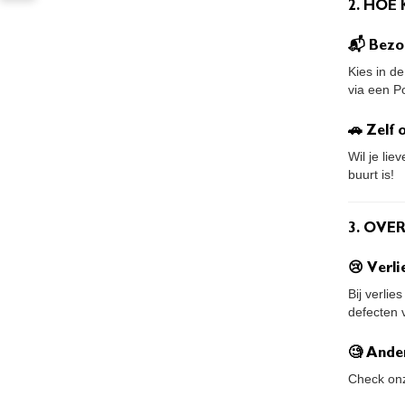
2. HOE 
📬 Bezo
Kies in d
via een P
🚗 Zelf
Wil je lie
buurt is!
3. OVE
😢 Verli
Bij verli
defecten v
🧐 Ande
Check o