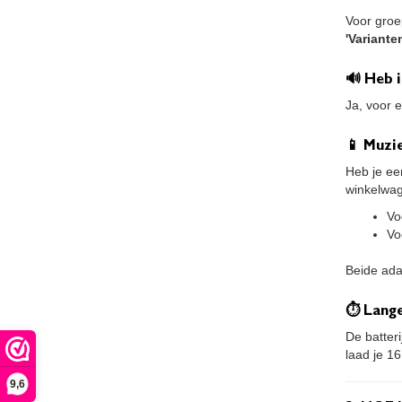
Voor groe
'Variante
🔊 Heb 
Ja, voor 
📱 Muzie
Heb je ee
winkelwa
Vo
Vo
Beide ada
⏱ Lange
De batter
laad je 16
9,6