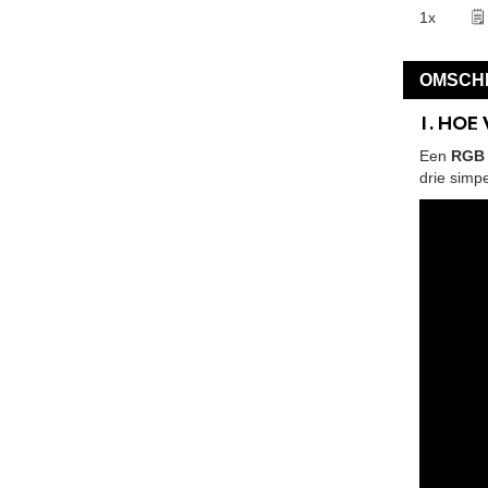
1x
🗒
OMSCHR
1. HOE
Een
RGB 
drie simp