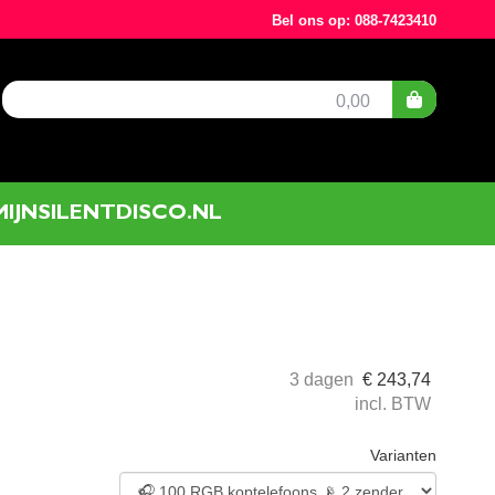
Bel ons op: 088-7423410
0,00
MIJNSILENTDISCO.NL
3 dagen
€
243,74
incl. BTW
Varianten