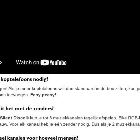
 koptelefoons nodig?
en! Als je meer koptelefoons wilt dan standaard in de box zitten, kun j
ons toevoegen.
Easy peasy!
it het met de zenders?
Silent Disco®
kun je tot 3 muziekkanalen tegelijk afspelen. Elke RGB-
auw. Voor elk kanaal heb je één zender nodig. Dus als je 2 muziekkanale
eel kanalen voor hoeveel mensen?