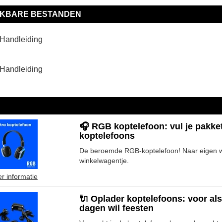
IKBARE BESTANDEN
Handleiding
Handleiding
🎧 RGB koptelefoon: vul je pakke
koptelefoons
De beroemde RGB-koptelefoon! Naar eigen we
winkelwagentje.
r informatie
🔌 Oplader koptelefoons: voor al
dagen wil feesten