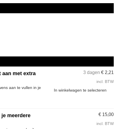
3 dagen
€
2,21
t aan met extra
incl. BTW
ns aan te vullen in je
In winkelwagen te selecteren
€
15,00
s je meerdere
incl. BTW