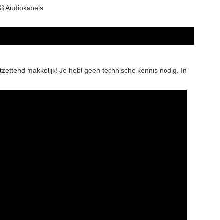
⛓ Audiokabels
tzettend makkelijk! Je hebt geen technische kennis nodig. In