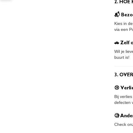
2. HOE 
📬 Bezo
Kies in d
via een P
🚗 Zelf
Wil je lie
buurt is!
3. OVE
😢 Verli
Bij verli
defecten v
🧐 Ande
Check o