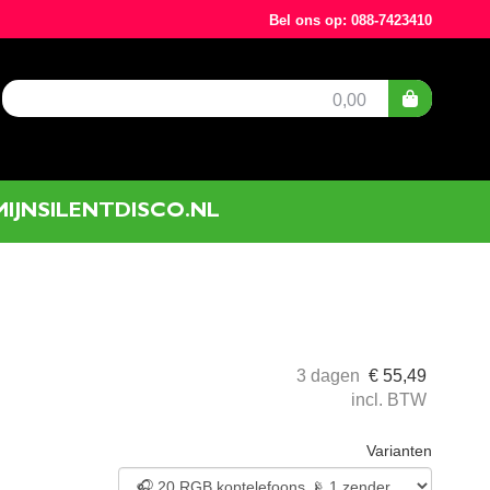
Bel ons op: 088-7423410
0,00
MIJNSILENTDISCO.NL
3 dagen
€
55,49
incl. BTW
Varianten