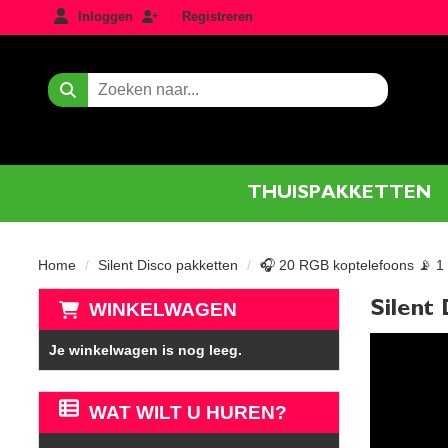
login
registreren
Inloggen
Registreren
Zoeken
THUISPAKKETTEN
Home
Silent Disco pakketten
🎧 20 RGB koptelefoons 📡 1
Silent
WINKELWAGEN
Je winkelwagen is nog leeg.
WAT WILT U HUREN?