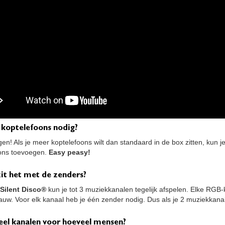
 koptelefoons nodig?
en! Als je meer koptelefoons wilt dan standaard in de box zitten, kun j
ons toevoegen.
Easy peasy!
it het met de zenders?
Silent Disco®
kun je tot 3 muziekkanalen tegelijk afspelen. Elke RGB-
auw. Voor elk kanaal heb je één zender nodig. Dus als je 2 muziekkanale
eel kanalen voor hoeveel mensen?