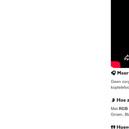
🎧 Meer
Geen zorg
koptelefo
📡 Hoe z
Met
RGB 
Groen, Bl
👫 Hoev