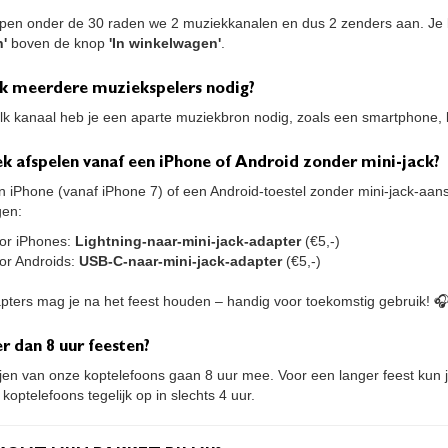
pen onder de 30 raden we 2 muziekkanalen en dus 2 zenders aan. Je k
n'
boven de knop
'In winkelwagen'
.
ik meerdere muziekspelers nodig?
elk kanaal heb je een aparte muziekbron nodig, zoals een smartphone, 
k afspelen vanaf een iPhone of Android zonder mini-jack?
n iPhone (vanaf iPhone 7) of een Android-toestel zonder mini-jack-aans
gen:
or iPhones:
Lightning-naar-mini-jack-adapter
(€5,-)
or Androids:
USB-C-naar-mini-jack-adapter
(€5,-)
pters mag je na het feest houden – handig voor toekomstig gebruik! 
r dan 8 uur feesten?
ijen van onze koptelefoons gaan 8 uur mee. Voor een langer feest kun 
 koptelefoons tegelijk op in slechts 4 uur.