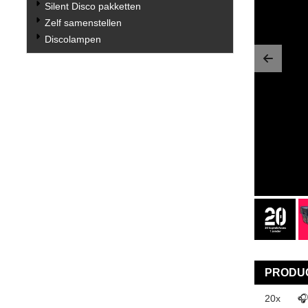
Silent Disco pakketten
Zelf samenstellen
Discolampen
Previo
PRODUC
20x
🎧