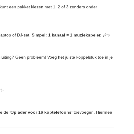
unt een pakket kiezen met 1, 2 of 3 zenders onder
laptop of DJ-set.
Simpel: 1 kanaal = 1 muziekspeler.
🎶✨
luiting? Geen probleem! Voeg het juiste koppelstuk toe in je
✨
je de
'Oplader voor 16 koptelefoons'
toevoegen. Hiermee