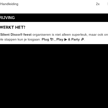
 Handleiding
2x
IJVING
 WERKT HET?
Silent Disco® feest
organiseren is niet alleen superleuk, maar ook on
ele stappen kun je losgaan:
Plug 🔌 , Play ▶ & Party 🎉
.