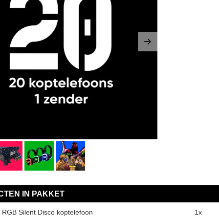
us
Next
TEN IN PAKKET
 RGB Silent Disco koptelefoon
1x