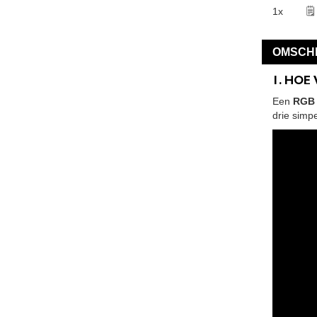
1x
🗒
OMSCHR
1. HOE
Een
RGB 
drie simp