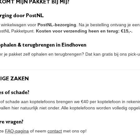
KOMT MIJN PAKKET BIJ MIJ?
rging door PostNL
e winkelwagen voor
PostNL-bezorging
. Na je bestelling ontvang je ee
ostNL Pakketpunt.
Kosten voor verzending heen en terug: €15,-.
 ophalen & terugbrengen in Eindhoven
ver je pakket zelf ophalen en terugbrengen? Dat kan gratis bij ons pick-
RIGE ZAKEN
es of schade?
es of schade aan koptelefoons brengen we €40 per koptelefoon in reken
allen hier natuurlijk niet onder. Alle koptelefoons worden volledig opg
re vragen?
nze
FAQ-pagina
of neem
contact
met ons op!