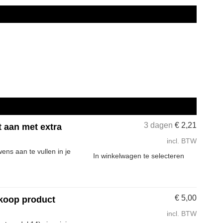
3 dagen
€
2,21
t aan met extra
incl. BTW
ns aan te vullen in je
In winkelwagen te selecteren
€
5,00
 koop product
incl. BTW