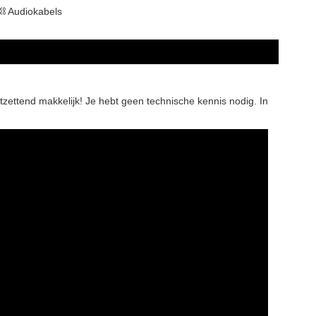
⛓ Audiokabels
tzettend makkelijk! Je hebt geen technische kennis nodig. In