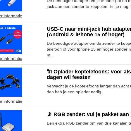
De benodigde adatper om je iPhone (tot en m
jack aan een zender te koppelen. En je ma
r informatie
USB-C naar mini-jack hub adapter
(Android & iPhone 15 of hoger)
De benodigde adapter om de zender te kopp
telefoon of voor Iphone 15 en hoger zonder m
m...
r informatie
🔌 Oplader koptelefoons: voor al
dagen wil feesten
Verwacht je de koptelefoons langer dan acht 
dan heb je een oplader nodig.
r informatie
📡 RGB zender: vul je pakket aan
Een extra RGB zender om van drie kanalen t