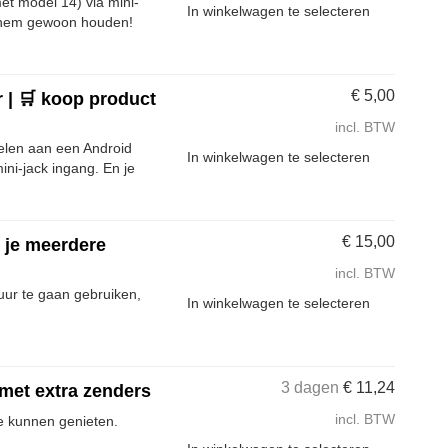
et model 14) via mini-
In winkelwagen te selecteren
g hem gewoon houden!
€
5,00
 | 🛒 koop product
incl. BTW
elen aan een Android
In winkelwagen te selecteren
ini-jack ingang. En je
€
15,00
s je meerdere
incl. BTW
uur te gaan gebruiken,
In winkelwagen te selecteren
3 dagen
€
11,24
 met extra zenders
incl. BTW
e kunnen genieten.