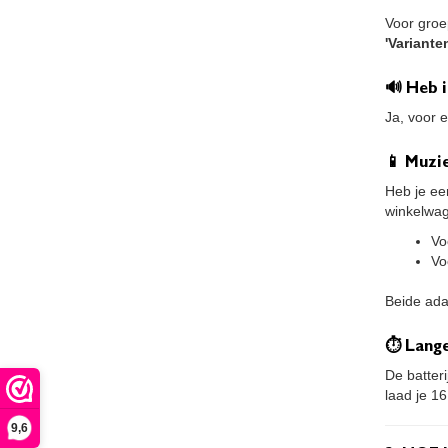
Voor groe
'Variante
🔊 Heb 
Ja, voor 
📱 Muzie
Heb je ee
winkelwa
Vo
Vo
Beide ada
⏱ Lange
De batter
laad je 16
9,6