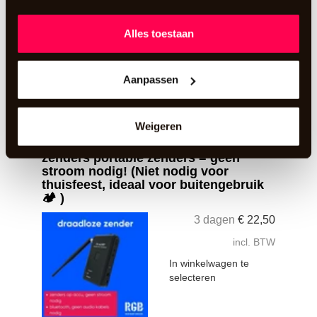
In winkelwagen te
selecteren
Alles toestaan
Aanpassen
Een extra RGB zender om van drie kanalen te
kunnen genieten.
meer informatie
Weigeren
📡 Portable upgrade: maak van je
zenders portable zenders = geen
stroom nodig! (Niet nodig voor
thuisfeest, ideaal voor buitengebruik
🏕️ )
3 dagen
€
22,50
incl. BTW
In winkelwagen te
selecteren