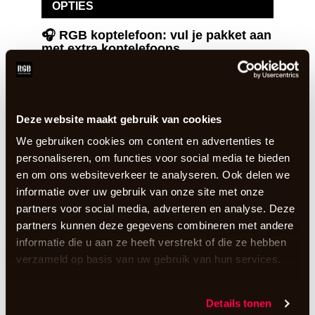
OPTIES
🎧 RGB koptelefoon: vul je pakket aan
met extra koptelefoons
3 dagen
€
2,21
incl. BTW
In winkelwagen te
Deze website maakt gebruik van cookies
selecteren
We gebruiken cookies om content en advertenties te
personaliseren, om functies voor social media te bieden
en om ons websiteverkeer te analyseren. Ook delen we
De beroemde RGB-koptelefoon! Naar eigen wens
informatie over uw gebruik van onze site met onze
aan te vullen in je winkelwagentje.
partners voor social media, adverteren en analyse. Deze
meer informatie
partners kunnen deze gegevens combineren met andere
informatie die u aan ze heeft verstrekt of die ze hebben
📡 RGB zender: vul je pakket aan met
verzameld op basis van uw gebruik van hun services.
extra zenders
3 dagen
€
11,24
Details tonen
incl. BTW