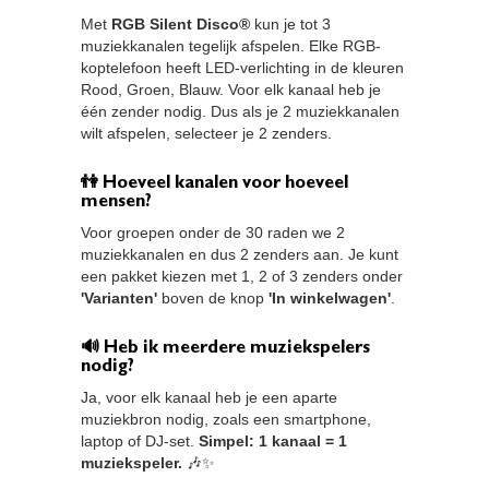
Met
RGB Silent Disco®
kun je tot 3
muziekkanalen tegelijk afspelen. Elke RGB-
koptelefoon heeft LED-verlichting in de kleuren
Rood, Groen, Blauw. Voor elk kanaal heb je
één zender nodig. Dus als je 2 muziekkanalen
wilt afspelen, selecteer je 2 zenders.
👫 Hoeveel kanalen voor hoeveel
mensen?
Voor groepen onder de 30 raden we 2
muziekkanalen en dus 2 zenders aan. Je kunt
een pakket kiezen met 1, 2 of 3 zenders onder
'Varianten'
boven de knop
'In winkelwagen'
.
🔊 Heb ik meerdere muziekspelers
nodig?
Ja, voor elk kanaal heb je een aparte
muziekbron nodig, zoals een smartphone,
laptop of DJ-set.
Simpel: 1 kanaal = 1
muziekspeler.
🎶✨