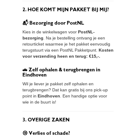
2. HOE KOMT MIJN PAKKET BIJ MIJ?
📬 Bezorging door PostNL
Kies in de winkelwagen voor
PostNL-
bezorging
. Na je bestelling ontvang je een
retourticket waarmee je het pakket eenvoudig
terugstuurt via een PostNL Pakketpunt.
Kosten
voor verzending heen en terug: €15,-.
🚗 Zelf ophalen & terugbrengen in
Eindhoven
Wil je liever je pakket zelf ophalen en
terugbrengen? Dat kan gratis bij ons pick-up
point in
Eindhoven
. Een handige optie voor
wie in de buurt is!
3. OVERIGE ZAKEN
😢 Verlies of schade?