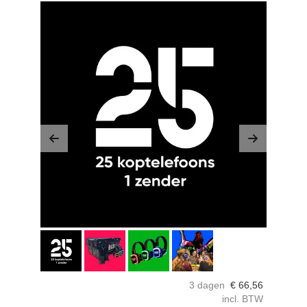
Previous
Next
3 dagen
€
66,56
incl. BTW