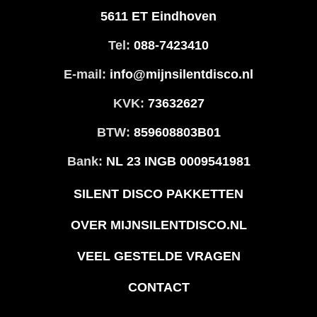
5611 ET Eindhoven
Tel:
088-7423410
E-mail:
info@mijnsilentdisco.nl
KVK:
73632627
BTW:
859608803B01
Bank:
NL 23 INGB 0009541981
SILENT DISCO PAKKETTEN
OVER MIJNSILENTDISCO.NL
VEEL GESTELDE VRAGEN
CONTACT