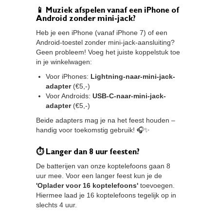
📱 Muziek afspelen vanaf een iPhone of
Android zonder mini-jack?
Heb je een iPhone (vanaf iPhone 7) of een
Android-toestel zonder mini-jack-aansluiting?
Geen probleem! Voeg het juiste koppelstuk toe
in je winkelwagen:
Voor iPhones:
Lightning-naar-mini-jack-
adapter
(€5,-)
Voor Androids:
USB-C-naar-mini-jack-
adapter
(€5,-)
Beide adapters mag je na het feest houden –
handig voor toekomstig gebruik! 🎧✨
⏱ Langer dan 8 uur feesten?
De batterijen van onze koptelefoons gaan 8
uur mee. Voor een langer feest kun je de
'Oplader voor 16 koptelefoons'
toevoegen.
Hiermee laad je 16 koptelefoons tegelijk op in
slechts 4 uur.