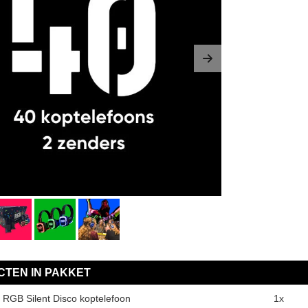
us
Next
TEN IN PAKKET
 RGB Silent Disco koptelefoon
1x