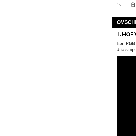
1x
🗒
OMSCHR
1. HOE
Een
RGB 
drie simp