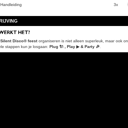
 Handleiding
3x
IJVING
 WERKT HET?
Silent Disco® feest
organiseren is niet alleen superleuk, maar ook on
ele stappen kun je losgaan:
Plug 🔌 , Play ▶ & Party 🎉
.