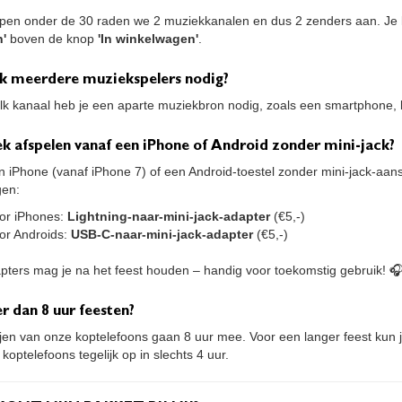
pen onder de 30 raden we 2 muziekkanalen en dus 2 zenders aan. Je k
n'
boven de knop
'In winkelwagen'
.
ik meerdere muziekspelers nodig?
elk kanaal heb je een aparte muziekbron nodig, zoals een smartphone, 
k afspelen vanaf een iPhone of Android zonder mini-jack?
n iPhone (vanaf iPhone 7) of een Android-toestel zonder mini-jack-aans
gen:
or iPhones:
Lightning-naar-mini-jack-adapter
(€5,-)
or Androids:
USB-C-naar-mini-jack-adapter
(€5,-)
pters mag je na het feest houden – handig voor toekomstig gebruik! 
r dan 8 uur feesten?
ijen van onze koptelefoons gaan 8 uur mee. Voor een langer feest kun 
 koptelefoons tegelijk op in slechts 4 uur.