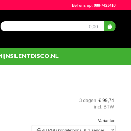
Bel ons op: 088-7423410
0,00
MIJNSILENTDISCO.NL
3 dagen
€
99,74
incl. BTW
Varianten