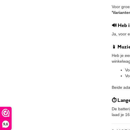
Voor groe
'Variante
🔊 Heb 
Ja, voor 
📱 Muzie
Heb je ee
winkelwa
Vo
Vo
Beide ada
⏱ Lange
De batter
laad je 16
9,6