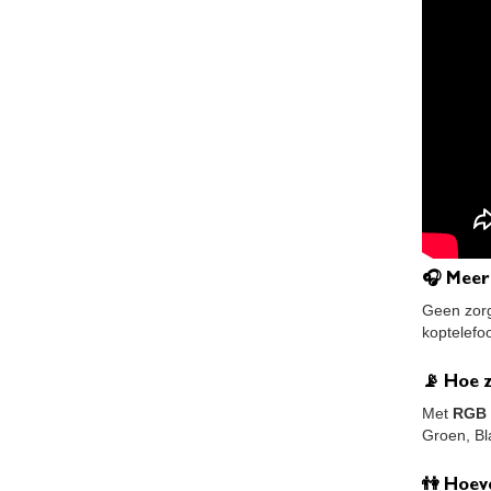
🎧 Meer
Geen zorg
koptelefo
📡 Hoe z
Met
RGB 
Groen, Bl
👫 Hoev