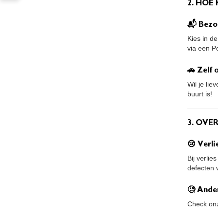
2. HOE 
📬 Bezo
Kies in d
via een P
🚗 Zelf
Wil je lie
buurt is!
3. OVE
😢 Verli
Bij verli
defecten v
🧐 Ande
Check o