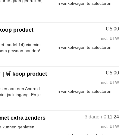
uur te gaan gebruiken,
In winkelwagen te selecteren
€
5,00
 koop product
incl. BTW
et model 14) via mini-
In winkelwagen te selecteren
g hem gewoon houden!
€
5,00
 | 🛒 koop product
incl. BTW
elen aan een Android
In winkelwagen te selecteren
ini-jack ingang. En je
3 dagen
€
11,24
 met extra zenders
incl. BTW
e kunnen genieten.