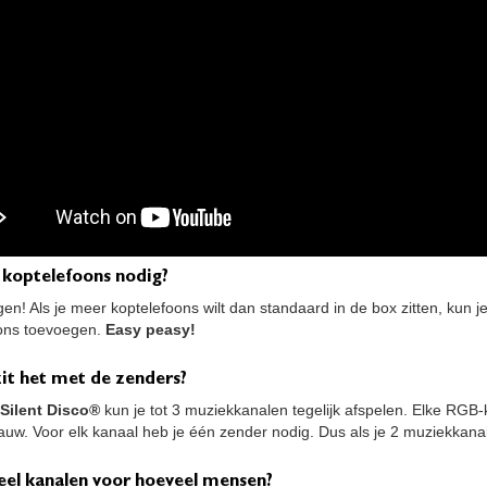
 koptelefoons nodig?
en! Als je meer koptelefoons wilt dan standaard in de box zitten, kun j
ons toevoegen.
Easy peasy!
it het met de zenders?
Silent Disco®
kun je tot 3 muziekkanalen tegelijk afspelen. Elke RGB-
auw. Voor elk kanaal heb je één zender nodig. Dus als je 2 muziekkanale
eel kanalen voor hoeveel mensen?