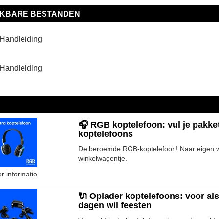
IKBARE BESTANDEN
Handleiding
Handleiding
🎧 RGB koptelefoon: vul je pakke
koptelefoons
De beroemde RGB-koptelefoon! Naar eigen we
winkelwagentje.
r informatie
🔌 Oplader koptelefoons: voor al
dagen wil feesten