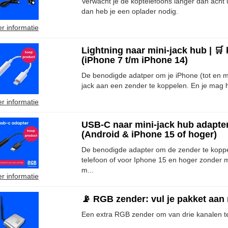
Verwacht je de koptelefoons langer dan acht 
dan heb je een oplader nodig.
r informatie
Lightning naar mini-jack hub | 🛒
(iPhone 7 t/m iPhone 14)
De benodigde adatper om je iPhone (tot en m
jack aan een zender te koppelen. En je ma
r informatie
USB-C naar mini-jack hub adapter
(Android & iPhone 15 of hoger)
De benodigde adapter om de zender te kopp
telefoon of voor Iphone 15 en hoger zonder m
m...
r informatie
📡 RGB zender: vul je pakket aan
Een extra RGB zender om van drie kanalen t