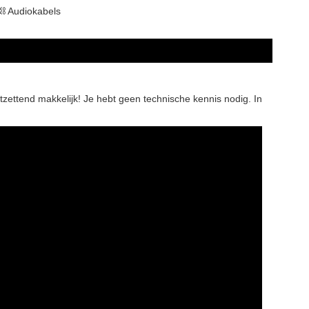
⛓ Audiokabels
tzettend makkelijk! Je hebt geen technische kennis nodig. In