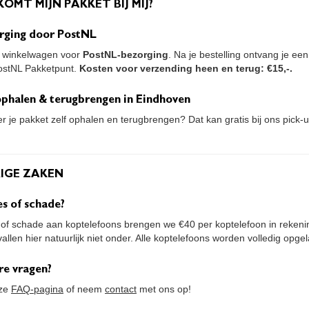
KOMT MIJN PAKKET BIJ MIJ?
rging door PostNL
e winkelwagen voor
PostNL-bezorging
. Na je bestelling ontvang je ee
ostNL Pakketpunt.
Kosten voor verzending heen en terug: €15,-.
 ophalen & terugbrengen in Eindhoven
ver je pakket zelf ophalen en terugbrengen? Dat kan gratis bij ons pick-
RIGE ZAKEN
es of schade?
es of schade aan koptelefoons brengen we €40 per koptelefoon in reken
allen hier natuurlijk niet onder. Alle koptelefoons worden volledig opg
re vragen?
nze
FAQ-pagina
of neem
contact
met ons op!