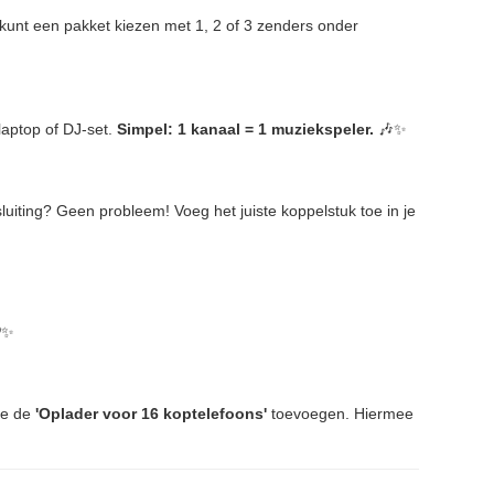
unt een pakket kiezen met 1, 2 of 3 zenders onder
laptop of DJ-set.
Simpel: 1 kanaal = 1 muziekspeler.
🎶✨
luiting? Geen probleem! Voeg het juiste koppelstuk toe in je
✨
je de
'Oplader voor 16 koptelefoons'
toevoegen. Hiermee