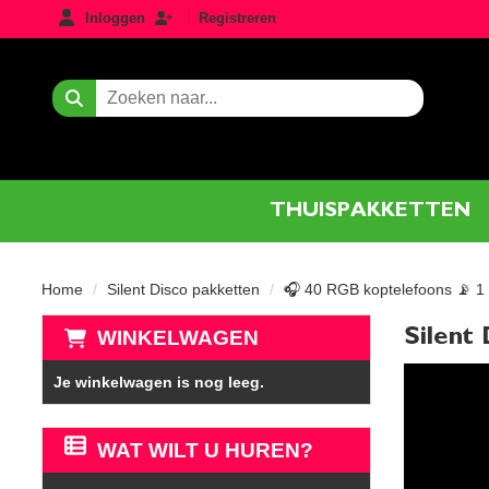
login
registreren
Inloggen
Registreren
Zoeken
THUISPAKKETTEN
Home
Silent Disco pakketten
🎧 40 RGB koptelefoons 📡 1
Silent
WINKELWAGEN
Je winkelwagen is nog leeg.
WAT WILT U HUREN?