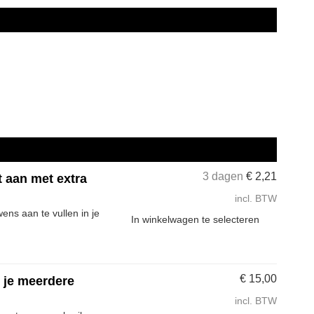
3 dagen
€
2,21
t aan met extra
incl. BTW
ns aan te vullen in je
In winkelwagen te selecteren
€
15,00
s je meerdere
incl. BTW